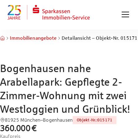
Zum Hauptinhalt springen
Zum Fuß springen
Immobilienangebote
Detailansicht – Objekt-Nr. 015171
Bogenhausen nahe
Arabellapark: Gepflegte 2-
Zimmer-Wohnung mit zwei
Westloggien und Grünblick!
81925 München–Bogenhausen
Objekt-Nr.
:
015171
360.000 €
Kaufpreis