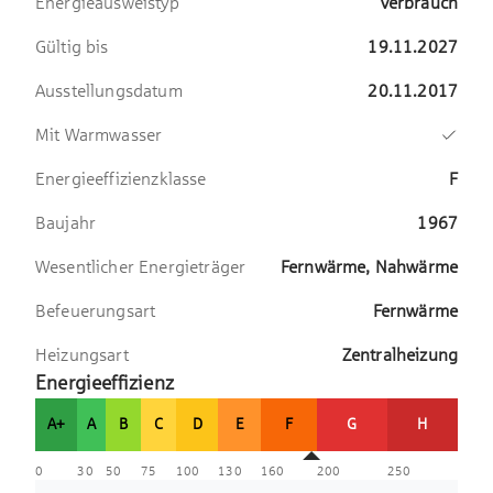
Energieausweistyp
Verbrauch
eigenes Kellerabteil sowie einen zur
Wohnung gehörenden
Gültig bis
19.11.2027
Tiefgaragenstellplatz (Kaufpreis: 20.000
EUR).
Ausstellungsdatum
20.11.2017
Mit Warmwasser
Insgesamt eignet sich die Immobile
sowohl als attraktive Kapitalanlage als
Energieeffizienzklasse
F
auch perspektivisch zur Eigennutzung.
Baujahr
1967
Wesentlicher Energieträger
Fernwärme, Nahwärme
Befeuerungsart
Fernwärme
Heizungsart
Zentralheizung
Energieeffizienz
A+
A
B
C
D
E
F
G
H
0
30
50
75
100
130
160
200
250