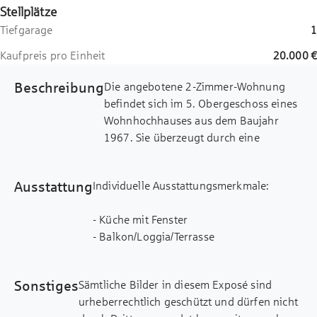
Stellplätze
Tiefgarage
1
Kaufpreis pro Einheit
20.000 €
Beschreibung
Die angebotene 2-Zimmer-Wohnung
befindet sich im 5. Obergeschoss eines
Wohnhochhauses aus dem Baujahr
1967. Sie überzeugt durch eine
durchdachte Raumaufteilung, zwei
großzügige Loggien mit
Ausstattung
Individuelle Ausstattungsmerkmale:
Westausrichtung und schönem Blick ins
Grüne.
- Küche mit Fenster
- Balkon/Loggia/Terrasse
Auf ca. 47,7 m² Wohnfläche verteilen
- Wasch-/ Trockenraum
sich ein großzügiger Wohn- und
- Fahrradraum/ -keller
Essbereich, ein separates Schlafzimmer,
Sonstiges
Sämtliche Bilder in diesem Exposé sind
eine Küche sowie ein Badezimmer. Die
urheberrechtlich geschützt und dürfen nicht
- Zwei Loggien mit Westausrichtung
Küche ist mit einer Einbauküche