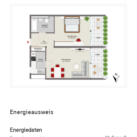
Einkaufsmöglichkeiten, Cafés und Restaurants. Auch
die gemeinschaftlich nutzbare
Fitnessstudios, Ärztehäuser, Apotheken sowie weitere
Dachterrasse. Von hier aus genießen
Einrichtungen des täglichen Bedarfs sind bequem
die Bewohner einen beeindruckenden
erreichbar. Kindergärten, Schulen und
Ausblick über die Umgebung und
Freizeiteinrichtungen runden das vielseitige Angebot der
können entspannte Stunden mit
Umgebung ab.
besonderem Panorama verbringen.
Der nahegelegene Cosimapark und der Englische Garten
Die Wohnung ist seit Oktober 2023
bieten vielfältige Möglichkeiten zur Erholung und
zuverlässig vermietet. Die monatliche
Freizeitgestaltung im Grünen und tragen wesentlich zur
Nettokaltmiete beträgt 860 EUR zzgl.
Attraktivität des Wohnstandorts bei.
60 EUR für den Tiefgaragenstellplatz.
Hinzu kommt eine monatliche
Die Kombination aus urbanem Umfeld, sehr guter
Betriebskostenvorauszahlung in Höhe
Infrastruktur und hohem Freizeitwert macht diese Lage
von 180 EUR.
besonders beliebt.
Energieausweis
Ein Personenaufzug ermöglicht einen
komfortablen Zugang zur Wohnung.
Energiedaten
Ergänzt wird das Angebot durch ein