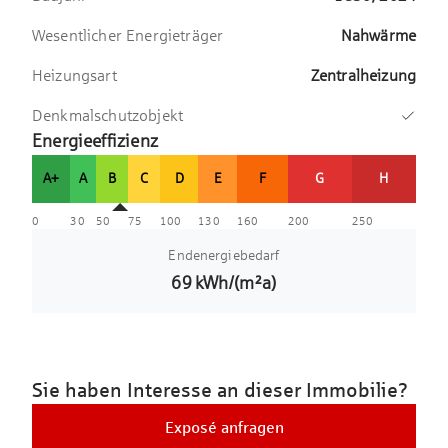
Wesentlicher Energieträger
Nahwärme
Heizungsart
Zentralheizung
Denkmalschutzobjekt
Energieeffizienz
A+
A
B
C
D
E
F
G
H
0
30
50
75
100
130
160
200
250
Endenergiebedarf
69
kWh/(m²a)
Sie haben Interesse an dieser Immobilie?
Exposé anfragen