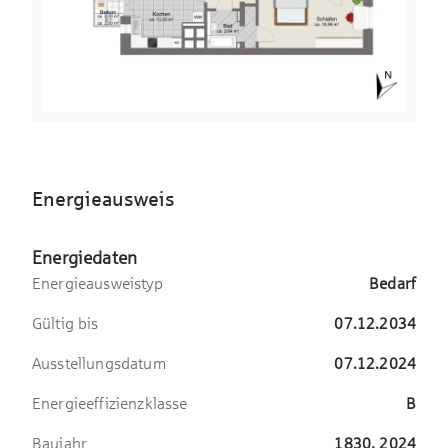
Das Viertel ist perfekt an das öffentliche Verkehrsnetz
angebunden: Die U-Bahn-Haltestelle „Fraunhoferstraße“
befindet sich direkt vor der Tür, ebenso wie zahlreiche
Tram- und Buslinien. So erreichen Sie in kürzester Zeit alle
wichtigen Punkte der Stadt. Die perfekte Mischung aus
urbanem Leben, Natur und exzellenter Anbindung macht
das Gärtnerplatzviertel zu einem der lebendigsten
und beliebtesten Stadtteile Münchens.
Energieausweis
Energiedaten
Energieausweistyp
Bedarf
Gültig bis
07.12.2034
Ausstellungsdatum
07.12.2024
Energieeffizienzklasse
B
Baujahr
1830, 2024