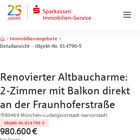
Zum Hauptinhalt springen
Zum Fuß springen
Immobilienangebote
Detailansicht – Objekt-Nr. 014790-5
Renovierter Altbaucharme:
2-Zimmer mit Balkon direkt
an der Fraunhoferstraße
80469 München–Ludwigsvorstadt-Isarvorstadt
Objekt-Nr.
:
014790-5
980.600 €
Kaufpreis