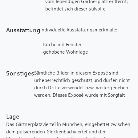
vom lebendigen Gärtnerplatz entfernt,
befindet sich dieser stilvolle,
denkmalgeschützte Altbau aus dem
Jahr 1830.
Ausstattung
Individuelle Ausstattungsmerkmale:
Zum Verkauf steht eine charmante 2-
- Küche mit Fenster
Zimmer-Wohnung im 2. Obergeschoss
- gehobene Wohnlage
mit einer Wohnfläche von ca. 71 m².
- Handtuchheizung
Die Wohnung wurde 2024 umfassend
renoviert und verbindet modernen
Sonstiges
Sämtliche Bilder in diesem Exposé sind
Wohnkomfort mit dem
urheberrechtlich geschützt und dürfen nicht
unverwechselbaren Charme eines
durch Dritte verwendet bzw. weitergegeben
historischen Gebäudes.
werden. Dieses Exposé wurde mit Sorgfalt
Das Highlight ist das großzügige
zusammengestellt. Alle darin enthaltenen
Schlafzimmer mit direktem Zugang zum
Angaben über das Objekt beruhen auf
Bad, welches ebenfalls vom Flur aus
Lage
Informationen des Verkäufers. Eine Haftung
zugänglich ist. Das Bad ist modern
Das Gärtnerplatzviertel in München, eingebettet zwischen
für deren Richtigkeit und Vollständigkeit
gefliest und mit Badewanne
dem pulsierenden Glockenbachviertel und der
können wir nicht übernehmen.
ausgestattet.