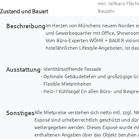
min. teilbare Fläch
Zustand und Bauart
Baujahr
Beschreibung
Im Herzen von Münchens neuem Norden ent
und Gewerbequartier mit Office, Showroo
Vom Büro-Experten WÖHR + BAUER visionär 
hotelähnlichen Lifestyle-Angeboten, ist d
Unternehmen auf der Suche nach einem Ort
Ausstattung
- Identitätsstiftende Fassade
- Optimale Gebäudetiefen und großzügige Gr
- Flexible Mieteinheiten
- Heiz- / Kühlsegel (in allen Büro- und Bes
- Mechanische Be- und Entlüftung mit Wärme
Besprechungsräume)
Sonstiges
Alle Mietpreise verstehen sich netto mtl. zzgl. N
- Umlaufender, außenliegender Sonnenschut
Exposé sind urheberrechtlich geschützt und dür
- Durchgehender Hohlraumboden mit 5 KN/
weitergegeben werden. Dieses Exposé wurde mit
- Hochwertige Bodenbeläge (Teppich, Parkett,
enthaltenen Angaben über das Objekt beruhen a
- Wiederverwendbare, umbaubare Glas-Syst