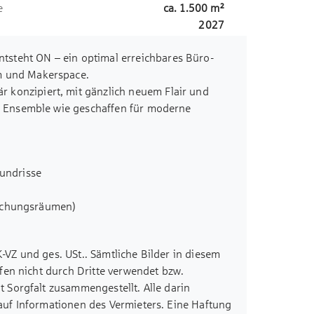
e
ca.
1.500
m²
2027
steht ON – ein optimal erreichbares Büro-
m und Makerspace.
konzipiert, mit gänzlich neuem Flair und
as Ensemble wie geschaffen für moderne
 neuer Inspiration.
undrisse
prechungsräumen)
rückgewinnung (Arbeitsplätze,
K-VZ und ges. USt.. Sämtliche Bilder in diesem
z
fen nicht durch Dritte verwendet bzw.
qm
 Sorgfalt zusammengestellt. Alle darin
 Feinsteinzeug)
uf Informationen des Vermieters. Eine Haftung
emtrennwände (Flurwände,