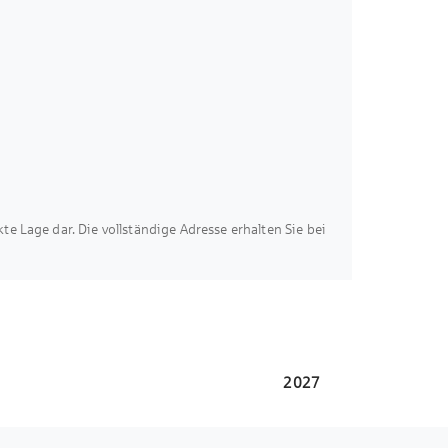
en wir nicht übernehmen. Sämtliche
eausweis in Vorbereitung.
eugung
ug & Ersatzteile für Fahrräder,
akte Lage dar. Die vollständige Adresse erhalten Sie bei
sundheits- & Ernährungscoaching, Fitness-
ess-Parcours, Breakout, Basketball
2027